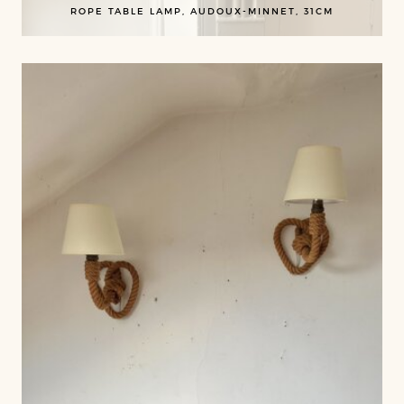
ROPE TABLE LAMP, AUDOUX-MINNET, 31CM