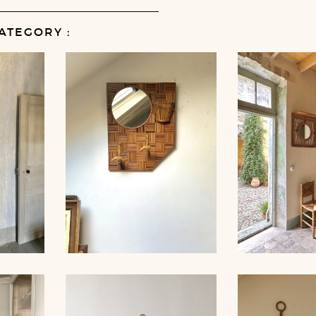
ATEGORY :
ROR,
RATTAN MIRROR AND