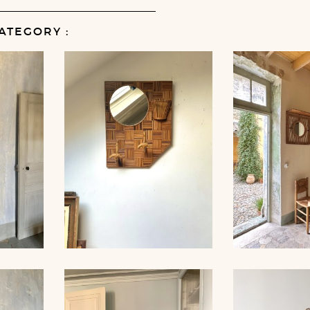
ATEGORY :
ROR,
RATTAN MIRROR AND