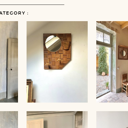
ATEGORY :
ROR,
RATTAN MIRROR AND