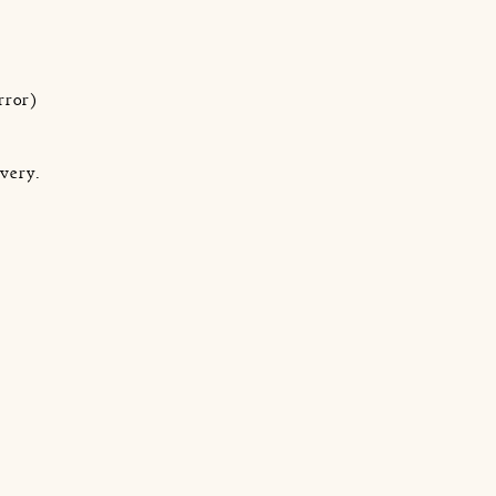
.
.
rror)
very.