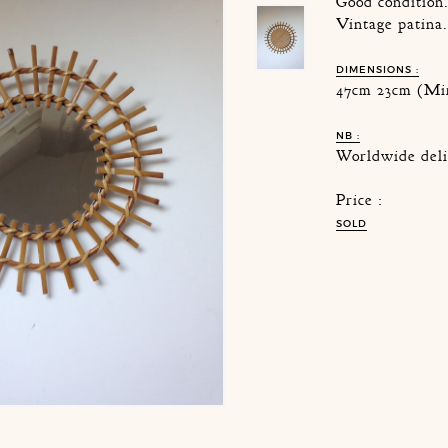
Good condition
Vintage patina
DIMENSIONS :
47cm 23cm (Mi
NB :
Worldwide deli
Price :
SOLD